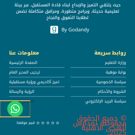
حيث يلتقي التميز والإبداع لبناء قادة المستقبل، عبر بيئة
تعليمية حديثة، وبرامج متطورة، ومرافق متكاملة تضمن
لطلابنا التفوق والنجاح
By Godandy
روابط سريعة
معلومات عنا
وزارة التعليم
الصفحة الرئيسية
بوابة موهبة
ترحيب المدير العام
سياسة الخصوصية
تميز أكاديمي ورؤية مستقبلية
الشروط والأحكام
الرؤية والرسالة
سياسة البريد الإلكتروني
الهيكل الإداري
© جميع الحقوق
محفوظة لمدارس
قيم موقعنا
الهدى الأهلية
2025.